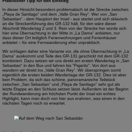
Praktischer Tipp für den Einstieg
In dieser Hinsicht besonders problematisch ist die Strecke zwischen
„Playa de Santiago“ und dem „Valle Gran Rey“. Wer von „San
Sebastian“ - dem Hauptort der Insel - aus startet und sich sklavisch
an die Streckenführung des GR-132 hält, für den wäre dieser
Abschnitt Wandertag 2 und 3. Rein von der Strecke her würde sich
hier eine Übernachtung in der Mitte in „La Dama“ anbieten, nur
dass dieser Ort lediglich Ferienwohnungen und Ferienhäuser
anbietet – für eine Fernwanderung eher unpraktisch.
Wir schlagen daher eine Variante vor, die ohne Übernachtung in „La
Dama“ auskommt und Teile des GR-131 geschickt mit dem GR-132
kombiniert. Dazu setzen wir uns direkt am ersten Wandertag in „San
Sebastian“ in den Bus und fahren bis "Pajarito". Von dort aus
wandern wir direkt ins „Valle Gran Rey“. Wir überspringen somit
eigentlich die ersten beiden Wandertage der GR-132. Dies ist aber
kein Problem, da sich das schöne, panoramareiche Teilstück
zwischen „San Sebastian“ und „Playa de Santiago“ sehr gut als
letzte Etappe an den Schluss setzen lässt. Außerdem ist der Beginn
der Rundwanderung am höchsten Punkt der Insel ein echtes
Highlight, kann man doch von hier aus erahnen, was einen in den
nächsten Tagen noch so erwartet.