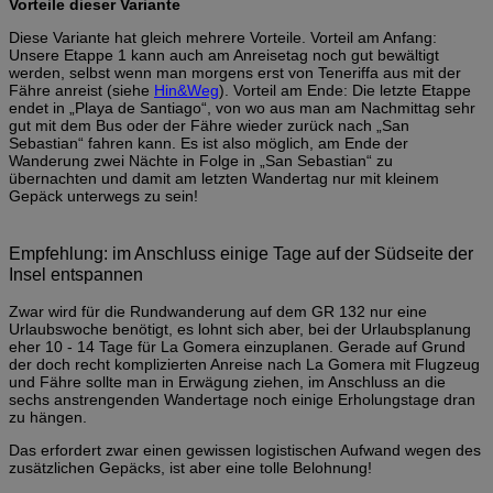
Vorteile dieser Variante
Diese Variante hat gleich mehrere Vorteile. Vorteil am Anfang:
Unsere Etappe 1 kann auch am Anreisetag noch gut bewältigt
werden, selbst wenn man morgens erst von Teneriffa aus mit der
Fähre anreist (siehe
Hin&Weg
). Vorteil am Ende: Die letzte Etappe
endet in „Playa de Santiago“, von wo aus man am Nachmittag sehr
gut mit dem Bus oder der Fähre wieder zurück nach „San
Sebastian“ fahren kann. Es ist also möglich, am Ende der
Wanderung zwei Nächte in Folge in „San Sebastian“ zu
übernachten und damit am letzten Wandertag nur mit kleinem
Gepäck unterwegs zu sein!
Empfehlung: im Anschluss einige Tage auf der Südseite der
Insel entspannen
Zwar wird für die Rundwanderung auf dem GR 132 nur eine
Urlaubswoche benötigt, es lohnt sich aber, bei der Urlaubsplanung
eher 10 - 14 Tage für La Gomera einzuplanen. Gerade auf Grund
der doch recht komplizierten Anreise nach La Gomera mit Flugzeug
und Fähre sollte man in Erwägung ziehen, im Anschluss an die
sechs anstrengenden Wandertage noch einige Erholungstage dran
zu hängen.
Das erfordert zwar einen gewissen logistischen Aufwand wegen des
zusätzlichen Gepäcks, ist aber eine tolle Belohnung!