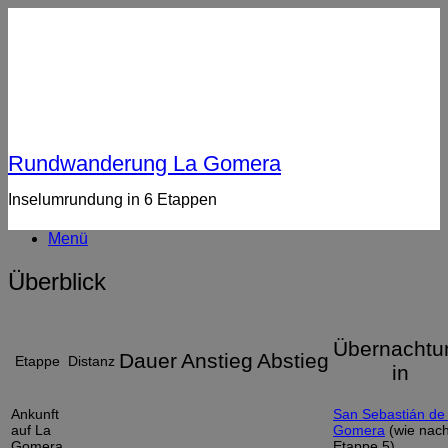
Rundwanderung La Gomera
Inselumrundung in 6 Etappen
Menü
Überblick
Übernachtu
Dauer
Anstieg
Abstieg
Etappe
Distanz
in
Ankunft
San Sebastián de 
auf La
Gomera
(wie nac
Gomera
Etappe 5)