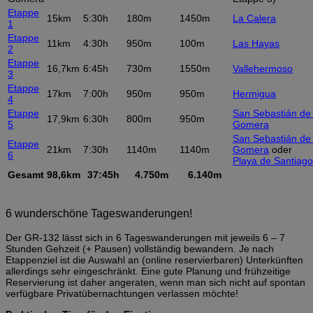
Etappe
15km
5:30h
180m
1450m
La Calera
1
Etappe
11km
4:30h
950m
100m
Las Hayas
2
Etappe
16,7km
6:45h
730m
1550m
Vallehermoso
3
Etappe
17km
7:00h
950m
950m
Hermigua
4
Etappe
San Sebastián de 
17,9km
6:30h
800m
950m
5
Gomera
San Sebastián de 
Etappe
21km
7:30h
1140m
1140m
Gomera
oder
6
Playa de Santiago
Gesamt
98,6km
37:45h
4.750m
6.140m
6 wunderschöne Tageswanderungen!
Der GR-132 lässt sich in 6 Tageswanderungen mit jeweils 6 – 7
Stunden Gehzeit (+ Pausen) vollständig bewandern. Je nach
Etappenziel ist die Auswahl an (online reservierbaren) Unterkünften
allerdings sehr eingeschränkt. Eine gute Planung und frühzeitige
Reservierung ist daher angeraten, wenn man sich nicht auf spontan
verfügbare Privatübernachtungen verlassen möchte!