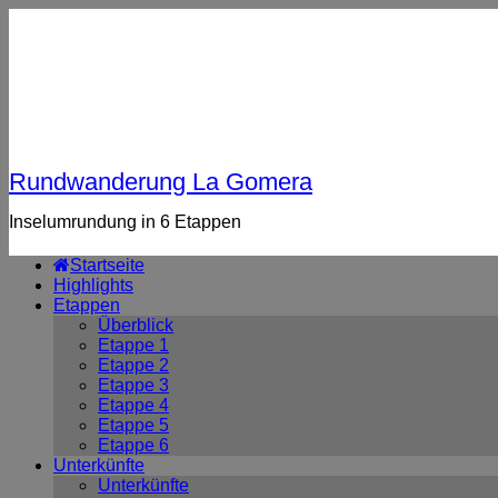
Rundwanderung La Gomera
Inselumrundung in 6 Etappen
Startseite
Highlights
Etappen
Überblick
Etappe 1
Etappe 2
Etappe 3
Etappe 4
Etappe 5
Etappe 6
Unterkünfte
Unterkünfte