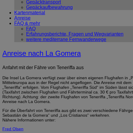
Gepäcktransport
Gepäckaufbewahrung
Kartenmaterial
Anreise
FAQ & mehr
FAQ
Erfahrungsberichte, Fragen und Wegvarianten
weitere mediterrane Fernwanderwege
Anreise nach La Gomera
Anfahrt mit der Fähre von Teneriffa aus
Die Insel La Gomera verfügt zwar über einen eigenen Flughafen in „P
Mittteleuropa aus in der Regel nicht angeflogen. Die Anreise mit de
„Teneriffa“ erfolgen. Vom Flughafen „Teneriffa Süd“ im Süden lässt s
(Taxifahrt zwischen Flughafen und Fährterminal ca. 30 € pro Taxifah
Richtung). Achtung: der zweite Flughafen von Teneriffa „Teneriffa Nord
Anreise nach La Gomera.
Für die Überfahrt von Teneriffa aus gibt es zwei verschiedene Fährge
Sebastián de la Gomera“ und „Los Cristianos“ verkehren.
Nähere Informationen unter:
Fred Olsen