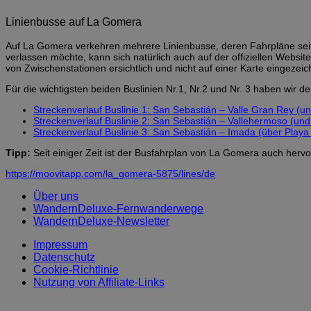
Linienbusse auf La Gomera
Auf La Gomera verkehren mehrere Linienbusse, deren Fahrpläne seit
verlassen möchte, kann sich natürlich auch auf der offiziellen Website
von Zwischenstationen ersichtlich und nicht auf einer Karte eingezei
Für die wichtigsten beiden Buslinien Nr.1, Nr.2 und Nr. 3 haben wir d
Streckenverlauf Buslinie 1: San Sebastián – Valle Gran Rey (u
Streckenverlauf Buslinie 2: San Sebastián – Vallehermoso (und
Streckenverlauf Buslinie 3: San Sebastián – Imada (über Playa
Tipp:
Seit einiger Zeit ist der Busfahrplan von La Gomera auch hervor
https://moovitapp.com/la_gomera-5875/lines/de
Über uns
WandernDeluxe-Fernwanderwege
WandernDeluxe-Newsletter
Impressum
Datenschutz
Cookie-Richtlinie
Nutzung von Affiliate-Links