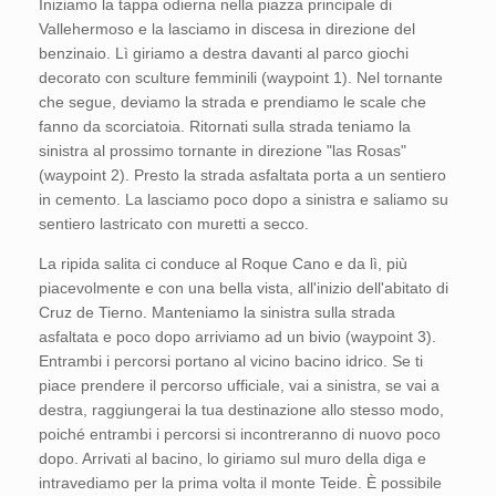
Iniziamo la tappa odierna nella piazza principale di
Vallehermoso e la lasciamo in discesa in direzione del
benzinaio. Lì giriamo a destra davanti al parco giochi
decorato con sculture femminili (waypoint 1). Nel tornante
che segue, deviamo la strada e prendiamo le scale che
fanno da scorciatoia. Ritornati sulla strada teniamo la
sinistra al prossimo tornante in direzione "las Rosas"
(waypoint 2). Presto la strada asfaltata porta a un sentiero
in cemento. La lasciamo poco dopo a sinistra e saliamo su
sentiero lastricato con muretti a secco.
La ripida salita ci conduce al Roque Cano e da lì, più
piacevolmente e con una bella vista, all'inizio dell'abitato di
Cruz de Tierno. Manteniamo la sinistra sulla strada
asfaltata e poco dopo arriviamo ad un bivio (waypoint 3).
Entrambi i percorsi portano al vicino bacino idrico. Se ti
piace prendere il percorso ufficiale, vai a sinistra, se vai a
destra, raggiungerai la tua destinazione allo stesso modo,
poiché entrambi i percorsi si incontreranno di nuovo poco
dopo. Arrivati al bacino, lo giriamo sul muro della diga e
intravediamo per la prima volta il monte Teide. È possibile