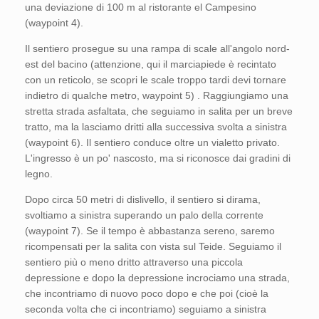
una deviazione di 100 m al ristorante el Campesino
(waypoint 4).
Il sentiero prosegue su una rampa di scale all'angolo nord-
est del bacino (attenzione, qui il marciapiede è recintato
con un reticolo, se scopri le scale troppo tardi devi tornare
indietro di qualche metro, waypoint 5) . Raggiungiamo una
stretta strada asfaltata, che seguiamo in salita per un breve
tratto, ma la lasciamo dritti alla successiva svolta a sinistra
(waypoint 6). Il sentiero conduce oltre un vialetto privato.
L'ingresso è un po' nascosto, ma si riconosce dai gradini di
legno.
Dopo circa 50 metri di dislivello, il sentiero si dirama,
svoltiamo a sinistra superando un palo della corrente
(waypoint 7). Se il tempo è abbastanza sereno, saremo
ricompensati per la salita con vista sul Teide. Seguiamo il
sentiero più o meno dritto attraverso una piccola
depressione e dopo la depressione incrociamo una strada,
che incontriamo di nuovo poco dopo e che poi (cioè la
seconda volta che ci incontriamo) seguiamo a sinistra