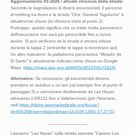
Aggiornamento 03-2026 / attuale chiusura della strada:
Secondo le segnalazioni di diversi escursionisti, il percorso
di trekking tra Arure e la strada "Ctra. General Taguluche" è
attualmente chiuso (la chiusura inizia al punto 2).
Purtroppo, questo significa che un tratto molto panoramico
dell'escursione non sarà più percorribile fino a nuovo
avviso. Si può verificare se la strada è ancora chiusa
durante la tappa 2 (entrambe le tappe si incontrano qui).
Un altro indicatore: la piattaforma panoramica "Mirador de
El Santo" è attualmente indicata come chiusa su Google
Maps.
https://maps.app.goo.gl/d64QeSD1CNXLYZk2A
).
Alternative:
Se necessario, gli escursionisti devono
prendere un autobus o un taxi (ad esempio fino al punto di
passaggio 3) o camminare direttamente da Las Hayas
attraverso il GR131 fino a Vallehermoso (per l'itinerario,
vedi
https://hiking.waymarkedtrails.org/#route?
id=65529&type=relation&map=14.0/28.1365/-17.2771
).
________________
Lasciamo "Las Hayas" sulla strada segnata "Camino Los