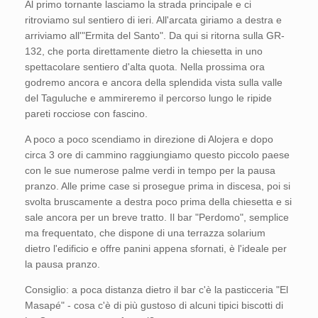
Al primo tornante lasciamo la strada principale e ci
ritroviamo sul sentiero di ieri. All'arcata giriamo a destra e
arriviamo all'"Ermita del Santo". Da qui si ritorna sulla GR-
132, che porta direttamente dietro la chiesetta in uno
spettacolare sentiero d'alta quota. Nella prossima ora
godremo ancora e ancora della splendida vista sulla valle
del Taguluche e ammireremo il percorso lungo le ripide
pareti rocciose con fascino.
A poco a poco scendiamo in direzione di Alojera e dopo
circa 3 ore di cammino raggiungiamo questo piccolo paese
con le sue numerose palme verdi in tempo per la pausa
pranzo. Alle prime case si prosegue prima in discesa, poi si
svolta bruscamente a destra poco prima della chiesetta e si
sale ancora per un breve tratto. Il bar "Perdomo", semplice
ma frequentato, che dispone di una terrazza solarium
dietro l'edificio e offre panini appena sfornati, è l'ideale per
la pausa pranzo.
Consiglio: a poca distanza dietro il bar c'è la pasticceria "El
Masapé" - cosa c'è di più gustoso di alcuni tipici biscotti di