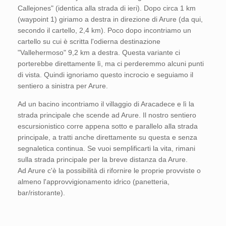
Callejones" (identica alla strada di ieri). Dopo circa 1 km
(waypoint 1) giriamo a destra in direzione di Arure (da qui,
secondo il cartello, 2,4 km). Poco dopo incontriamo un
cartello su cui è scritta l'odierna destinazione
"Vallehermoso" 9,2 km a destra. Questa variante ci
porterebbe direttamente lì, ma ci perderemmo alcuni punti
di vista. Quindi ignoriamo questo incrocio e seguiamo il
sentiero a sinistra per Arure.
Ad un bacino incontriamo il villaggio di Aracadece e lì la
strada principale che scende ad Arure. Il nostro sentiero
escursionistico corre appena sotto e parallelo alla strada
principale, a tratti anche direttamente su questa e senza
segnaletica continua. Se vuoi semplificarti la vita, rimani
sulla strada principale per la breve distanza da Arure.
Ad Arure c'è la possibilità di rifornire le proprie provviste o
almeno l'approvvigionamento idrico (panetteria,
bar/ristorante).