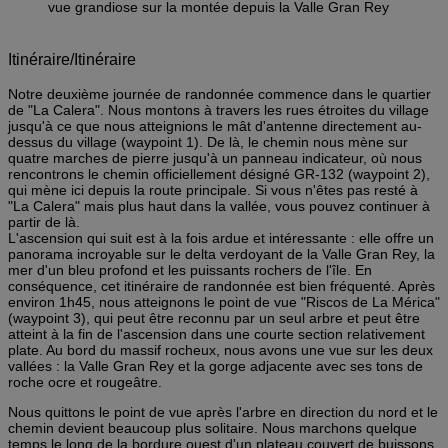
vue grandiose sur la montée depuis la Valle Gran Rey
Itinéraire/Itinéraire
Notre deuxième journée de randonnée commence dans le quartier
de "La Calera". Nous montons à travers les rues étroites du village
jusqu'à ce que nous atteignions le mât d'antenne directement au-
dessus du village (waypoint 1). De là, le chemin nous mène sur
quatre marches de pierre jusqu'à un panneau indicateur, où nous
rencontrons le chemin officiellement désigné GR-132 (waypoint 2),
qui mène ici depuis la route principale. Si vous n'êtes pas resté à
"La Calera" mais plus haut dans la vallée, vous pouvez continuer à
partir de là.
L'ascension qui suit est à la fois ardue et intéressante : elle offre un
panorama incroyable sur le delta verdoyant de la Valle Gran Rey, la
mer d'un bleu profond et les puissants rochers de l'île. En
conséquence, cet itinéraire de randonnée est bien fréquenté. Après
environ 1h45, nous atteignons le point de vue "Riscos de La Mérica"
(waypoint 3), qui peut être reconnu par un seul arbre et peut être
atteint à la fin de l'ascension dans une courte section relativement
plate. Au bord du massif rocheux, nous avons une vue sur les deux
vallées : la Valle Gran Rey et la gorge adjacente avec ses tons de
roche ocre et rougeâtre.
Nous quittons le point de vue après l'arbre en direction du nord et le
chemin devient beaucoup plus solitaire. Nous marchons quelque
temps le long de la bordure ouest d'un plateau couvert de buissons