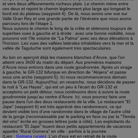
et vers deux affleurements rocheux plats. Le chemin mène entre
ces deux et rejoint le chemin légèrement plus large qui longeait le
bord est du plateau (waypoint 4). De là, nous avons une vue sur
Valle Gran Rey et une grande partie de l'itinéraire que nous avons
parcouru lors de l'étape 1.
Nous suivons le chemin le long de la crête et obtenons toujours de
superbes vues à gauche et à droite : avec une bonne visibilité, nous
pouvons voir l'île voisine de "La Palma" avec ses deux élévations à
l'horizon. Les vues des vallées latérales inhabitées vers la mer et la
vallée de Taguluche sont également très spectaculaires.
Au loin on aperçoit déjà les maisons blanches d'Arure, que l'on
atteint vers 3h00 du matin du départ. Aux premières maisons
d'Arure nous entrons dans une route goudronnée. Après un virage
à gauche, le GR-132 bifurque en direction de "Alojera" et passe
sous une arche (waypoint 5). Ici nous recommencerons demain
dans le GR-132. Aujourd'hui, en revanche, nous décidons de passer
la nuit à "Las Hayas", qui est un peu à l'écart du GR-132 et
acceptons un petit détour, nous continuons donc à suivre la route
goudronnée jusqu'au centre d'Arure. Ici, vous pourrez faire une
pause dans l'un des deux restaurants de la ville. Le restaurant "El
Jape" (waypoint 6) est très apprécié des randonneurs, ce qui
devient visible lors d'une randonnée dans le village de l'autre côté
de la gorge (reconnaissable par le parking en face ou par la "Tienda
del vino" écrite en grosses lettres juste à côté). Les exploitants du
restaurant "El Jape" louent deux petits appartements de vacances
appelés "Rural Gomera" en ville - parfois à la journée
(Lien :
Gomera rurale
). L'un d'eux est en retrait de la route