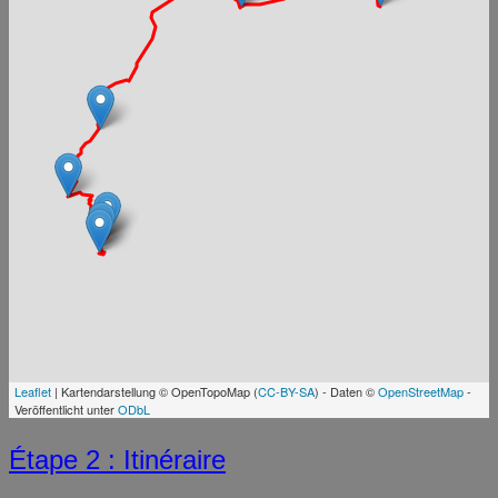
Leaflet
| Kartendarstellung © OpenTopoMap (
CC-BY-SA
) - Daten ©
OpenStreetMap
-
Veröffentlicht unter
ODbL
Étape 2 : Itinéraire