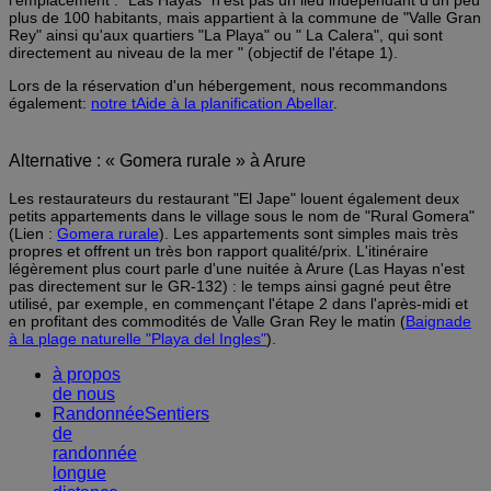
l'emplacement : "Las Hayas" n'est pas un lieu indépendant d'un peu
plus de 100 habitants, mais appartient à la commune de "Valle Gran
Rey" ainsi qu'aux quartiers "La Playa" ou " La Calera", qui sont
directement au niveau de la mer " (objectif de l'étape 1).
Lors de la réservation d'un hébergement, nous recommandons
également:
notre t
Aide à la planification Abellar
.
Alternative : « Gomera rurale » à Arure
Les restaurateurs du restaurant "El Jape" louent également deux
petits appartements dans le village sous le nom de "Rural Gomera"
(Lien :
Gomera rurale
). Les appartements sont simples mais très
propres et offrent un très bon rapport qualité/prix. L'itinéraire
légèrement plus court parle d'une nuitée à Arure (Las Hayas n'est
pas directement sur le GR-132) : le temps ainsi gagné peut être
utilisé, par exemple, en commençant l'étape 2 dans l'après-midi et
en profitant des commodités de Valle Gran Rey le matin (
Baignade
à la plage naturelle "Playa del Ingles"
).
à propos
de nous
RandonnéeSentiers
de
randonnée
longue