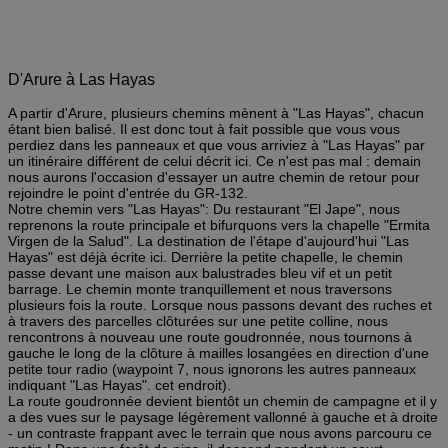
D'Arure à Las Hayas
A partir d'Arure, plusieurs chemins mènent à "Las Hayas", chacun
étant bien balisé. Il est donc tout à fait possible que vous vous
perdiez dans les panneaux et que vous arriviez à "Las Hayas" par
un itinéraire différent de celui décrit ici. Ce n'est pas mal : demain
nous aurons l'occasion d'essayer un autre chemin de retour pour
rejoindre le point d'entrée du GR-132.
Notre chemin vers "Las Hayas": Du restaurant "El Jape", nous
reprenons la route principale et bifurquons vers la chapelle "Ermita
Virgen de la Salud". La destination de l'étape d'aujourd'hui "Las
Hayas" est déjà écrite ici. Derrière la petite chapelle, le chemin
passe devant une maison aux balustrades bleu vif et un petit
barrage. Le chemin monte tranquillement et nous traversons
plusieurs fois la route. Lorsque nous passons devant des ruches et
à travers des parcelles clôturées sur une petite colline, nous
rencontrons à nouveau une route goudronnée, nous tournons à
gauche le long de la clôture à mailles losangées en direction d'une
petite tour radio (waypoint 7, nous ignorons les autres panneaux
indiquant "Las Hayas". cet endroit).
La route goudronnée devient bientôt un chemin de campagne et il y
a des vues sur le paysage légèrement vallonné à gauche et à droite
- un contraste frappant avec le terrain que nous avons parcouru ce