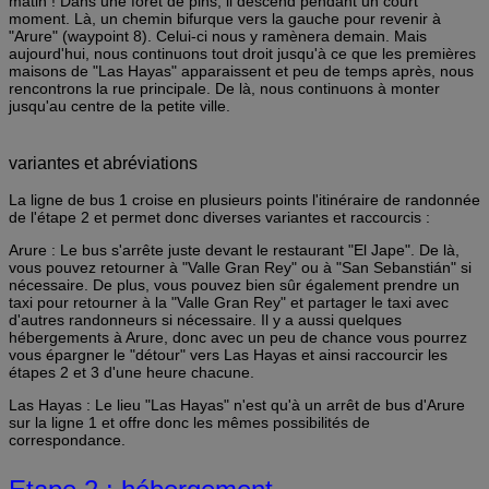
matin ! Dans une forêt de pins, il descend pendant un court
moment. Là, un chemin bifurque vers la gauche pour revenir à
"Arure" (waypoint 8). Celui-ci nous y ramènera demain. Mais
aujourd'hui, nous continuons tout droit jusqu'à ce que les premières
maisons de "Las Hayas" apparaissent et peu de temps après, nous
rencontrons la rue principale. De là, nous continuons à monter
jusqu'au centre de la petite ville.
variantes et abréviations
La ligne de bus 1 croise en plusieurs points l'itinéraire de randonnée
de l'étape 2 et permet donc diverses variantes et raccourcis :
Arure : Le bus s'arrête juste devant le restaurant "El Jape". De là,
vous pouvez retourner à "Valle Gran Rey" ou à "San Sebanstián" si
nécessaire. De plus, vous pouvez bien sûr également prendre un
taxi pour retourner à la "Valle Gran Rey" et partager le taxi avec
d'autres randonneurs si nécessaire. Il y a aussi quelques
hébergements à Arure, donc avec un peu de chance vous pourrez
vous épargner le "détour" vers Las Hayas et ainsi raccourcir les
étapes 2 et 3 d'une heure chacune.
Las Hayas : Le lieu "Las Hayas" n'est qu'à un arrêt de bus d'Arure
sur la ligne 1 et offre donc les mêmes possibilités de
correspondance.