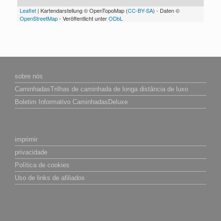
Leaflet
| Kartendarstellung © OpenTopoMap (
CC-BY-SA
) - Daten ©
OpenStreetMap
- Veröffentlicht unter
ODbL
sobre nós
CaminhadasTrilhas de caminhada de longa distância de luxo
Boletim Informativo CaminhadasDeluxe
imprimir
privacidade
Política de cookies
Uso de links de afiliados