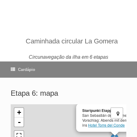
Caminhada circular La Gomera
Circunavegação da ilha em 6 etapas
Cardápio
Etapa 6: mapa
Startpunkt Etappe 6
+
San Sebastián de la Gomera
Vorschlag: Abends mit dem Bus 
-
ins
Hotel Torre del Conde