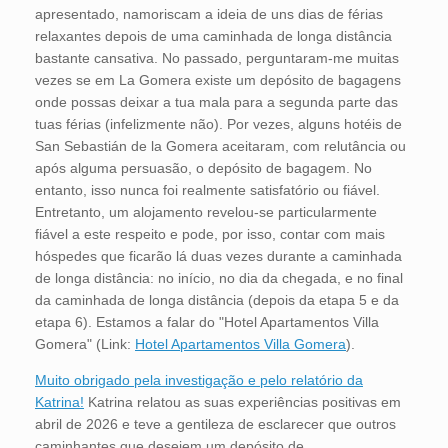
apresentado, namoriscam a ideia de uns dias de férias
relaxantes depois de uma caminhada de longa distância
bastante cansativa. No passado, perguntaram-me muitas
vezes se em La Gomera existe um depósito de bagagens
onde possas deixar a tua mala para a segunda parte das
tuas férias (infelizmente não). Por vezes, alguns hotéis de
San Sebastián de la Gomera aceitaram, com relutância ou
após alguma persuasão, o depósito de bagagem. No
entanto, isso nunca foi realmente satisfatório ou fiável.
Entretanto, um alojamento revelou-se particularmente
fiável a este respeito e pode, por isso, contar com mais
hóspedes que ficarão lá duas vezes durante a caminhada
de longa distância: no início, no dia da chegada, e no final
da caminhada de longa distância (depois da etapa 5 e da
etapa 6). Estamos a falar do "Hotel Apartamentos Villa
Gomera" (Link:
Hotel Apartamentos Villa Gomera
).
Muito obrigado pela investigação e pelo relatório da
Katrina!
Katrina relatou as suas experiências positivas em
abril de 2026 e teve a gentileza de esclarecer que outros
caminhantes que desejem um depósito de